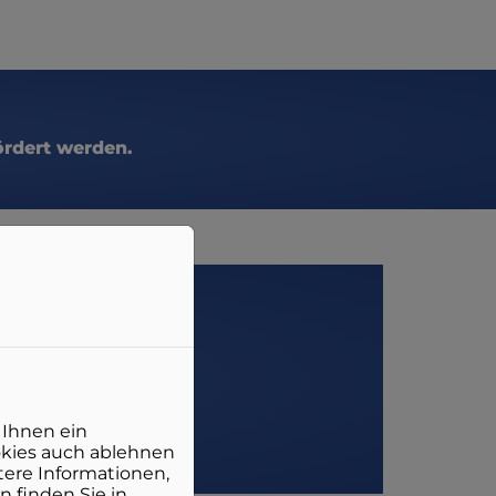
rdert werden. ​
 Ihnen ein
okies auch ablehnen
ere Informationen,
n finden Sie in