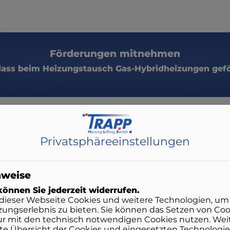
Förderungen mitnehmen​
dass beim Heizungstausch Gas-Hybridheizungen gefö
Privatsphäre­einstellungen
izung:​
nweise
önnen Sie jederzeit widerrufen.
n anpassbar
dieser Webseite Cookies und weitere Technologien, um
ungserlebnis zu bieten. Sie können das Setzen von Co
ur mit den technisch notwendigen Cookies nutzen. Weit
erte Übersicht der Cookies und eingesetzten Technologie