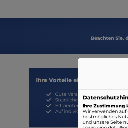
Beachten Sie, 
Ihre Vorteile einer Gas-Hybridhe
Gute Versorgungssicherheit
Datenschutzhi
Staatliche Förderungen
Effizienterer Betrieb möglich
Ihre Zustimmung k
Auf individuelle Gegebenheite
Wir verwenden auf 
bestmögliches Nutz
und unsere Seite n
sowie eine detailli