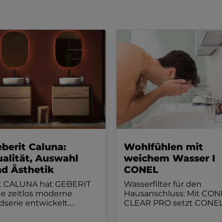
hlfühlen mit
Dusch-WC:
ichem Wasser I
Hygienisch.
ONEL
Umweltfreundlich.
Pflegeleicht.
sserfilter für den
Barrierefrei.
usanschluss: Mit CONEL
EAR PRO setzt CONEL
Das Hauptargument für
ue Maßstäbe in
die Anschaffung eines
r
Trinkwasseraufbereitung
.