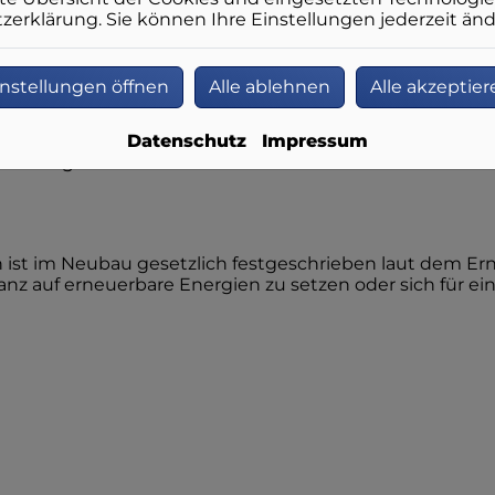
erklärung. Sie können Ihre Einstellungen jederzeit änd
instellungen öffnen
Alle ablehnen
Alle akzeptier
 Gas-Hybridheizungen meist eine günstige Lösung, um 
d reine Wärmepumpenanlagen nicht wirtschaftlich, du
k ist effizienter und nutzt die eingesetzten Energien 
Datenschutz
Impressum
heizung zum Einsatz kommt.
 ist im Neubau gesetzlich festgeschrieben laut dem 
 auf erneuerbare Energien zu setzen oder sich für ein