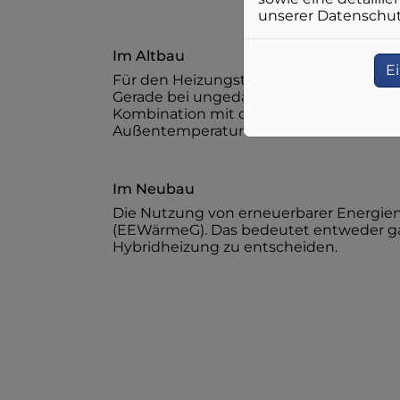
unserer Datenschutz
Im Altbau​
E
Für den Heizungstausch im Altbau sind
Gerade bei ungedämmten Altbauten sin
Kombination mit der Gas-Brennwerttechni
Außentemperaturen die Gas-Brennwert
Im Neubau​
Die Nutzung von erneuerbarer Energien
(EEWärmeG). Das bedeutet entweder ganz
Hybridheizung zu entscheiden.