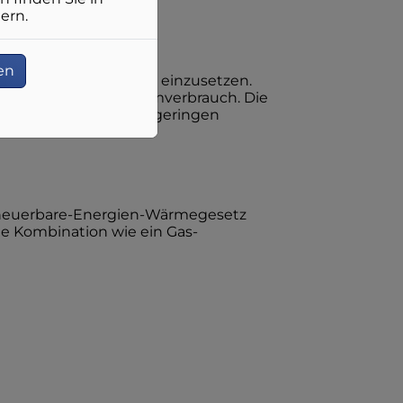
ern.
en
erneuerbare Energien einzusetzen.
rch Ihren hohen Stromverbrauch. Die
bestens aus, weil bei geringen
Erneuerbare-Energien-Wärmegesetz
e Kombination wie ein Gas-