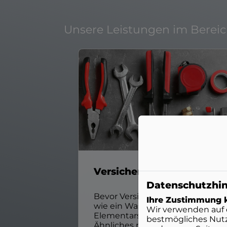
Unsere Leistungen im Berei
Versicherungsschäden
Datenschutzhi
Bevor Versicherungsschäden
Ihre Zustimmung k
wie ein Wasserrohrbruch, ein
Wir verwenden auf 
Elementarschaden oder
bestmögliches Nutz
Ähnliches repariert werden