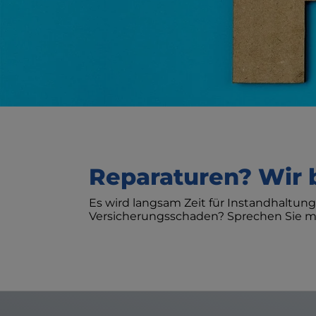
en
en
nü öffnen und schließen
Reparaturen? Wir 
en und schließen
Es wird langsam Zeit für Instandhaltung
Versicherungsschaden? Sprechen Sie mit 
fnen und schließen
d schließen
nen und schließen