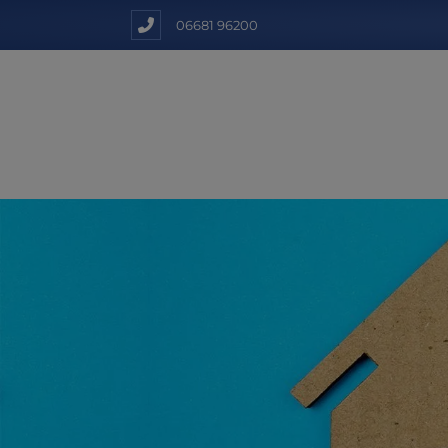
06681 96200
und schließen
nd schließen
nd schließen
chließen
en und schließen