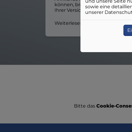
und unsere Seite n
können, brauchen Sie das Okay
sowie eine detailli
Ihrer Versicherung.
unserer Datenschutz
Weiterlesen
E
Bitte das
Cookie-Consen